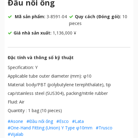
Đầu nối ống
Mã sản phẩm:
3-8591-04
Quy cách (Đóng gói):
10
pieces
Giá nhà sản xuất:
1,136,000 ¥
Đặc tính và thông số kỹ thuật
Specification: Y
Applicable tube outer diameter (mm): φ10
Material: body/PBT (polybutylene terephthalate), tip
cap/stainless steel (SUS304), packing/nitrile rubber
Fluid: Air
Quantity : 1 bag (10 pieces)
#Asone
#Đầu nối ống
#Esco
#Lata
#One-Hand Fitting (Union) Y Type φ10mm
#Trusco
#Vijalab