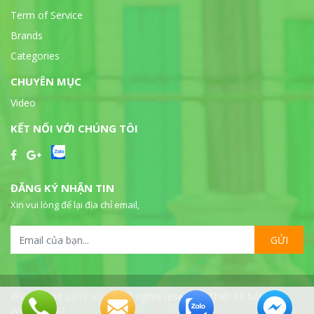
Term of Service
Brands
Categories
CHUYÊN MỤC
Video
KẾT NỐI VỚI CHÚNG TÔI
ĐĂNG KÝ NHẬN TIN
Xin vui lòng để lại địa chỉ email,
GỬI
@Copyright 2019 Vijalab all rights reserved. Thiết kế bởi
WebSeo247