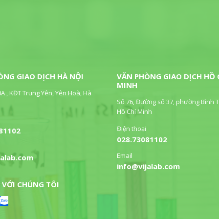
ÒNG GIAO DỊCH HÀ NỘI
VĂN PHÒNG GIAO DỊCH HỒ 
MINH
0A , KĐT Trung Yên, Yên Hoà, Hà
Số 76, Đường số 37, phường Bình T
Hồ Chí Minh
Điện thoại
81102
028.73081102
Email
jalab.com
info@vijalab.com
 VỚI CHÚNG TÔI