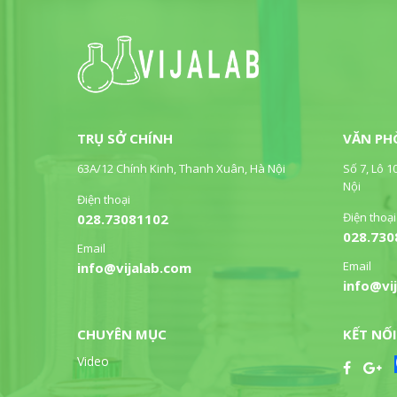
TRỤ SỞ CHÍNH
VĂN PH
63A/12 Chính Kinh, Thanh Xuân, Hà Nội
Số 7, Lô 1
Nội
Điện thoại
Điện thoại
028.73081102
028.730
Email
Email
info@vijalab.com
info@vi
CHUYÊN MỤC
KẾT NỐI
Video