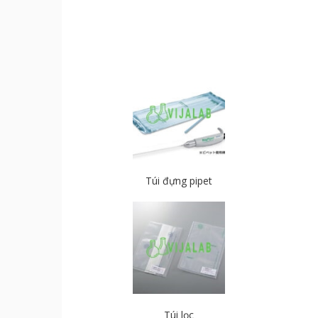
Túi đựng pipet
Túi lọc