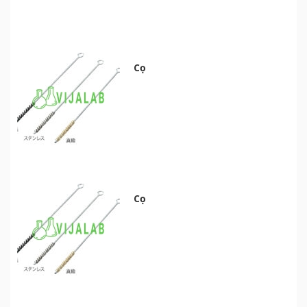
Cọ
Cọ