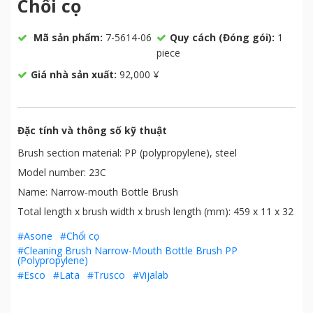
Chổi cọ
Mã sản phẩm:
7-5614-06
Quy cách (Đóng gói):
1
piece
Giá nhà sản xuất:
92,000 ¥
Đặc tính và thông số kỹ thuật
Brush section material: PP (polypropylene), steel
Model number: 23C
Name: Narrow-mouth Bottle Brush
Total length x brush width x brush length (mm): 459 x 11 x 32
#Asone
#Chổi cọ
#Cleaning Brush Narrow-Mouth Bottle Brush PP
(Polypropylene)
#Esco
#Lata
#Trusco
#Vijalab