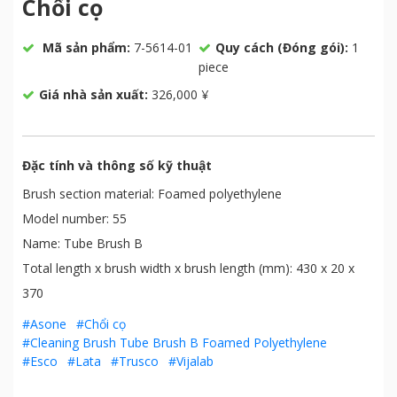
Chổi cọ
Mã sản phẩm:
7-5614-01
Quy cách (Đóng gói):
1
piece
Giá nhà sản xuất:
326,000 ¥
Đặc tính và thông số kỹ thuật
Brush section material: Foamed polyethylene
Model number: 55
Name: Tube Brush B
Total length x brush width x brush length (mm): 430 x 20 x
370
#Asone
#Chổi cọ
#Cleaning Brush Tube Brush B Foamed Polyethylene
#Esco
#Lata
#Trusco
#Vijalab