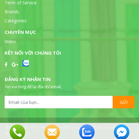
Term of Service
Brands
Categories
CHUYÊN MỤC
Video
KẾT NỐI VỚI CHÚNG TÔI
ĐĂNG KÝ NHẬN TIN
Xin vui lòng để lại địa chỉ email,
GỬI
@Copyright 2019 Vijalab all rights reserved. Thiết kế bởi
WebSeo247