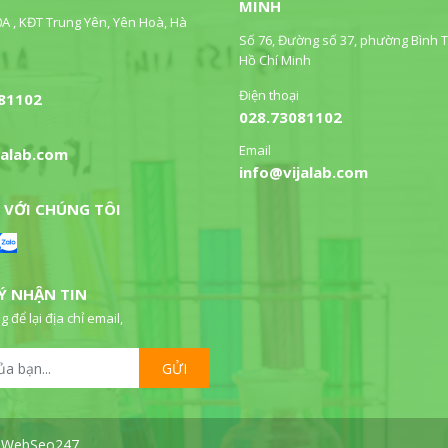
MINH
0A , KĐT Trung Yên, Yên Hoà, Hà
Số 76, Đường số 37, phường Bình T
Hồ Chí Minh
Điện thoại
81102
028.73081102
Email
jalab.com
info@vijalab.com
 VỚI CHÚNG TÔI
Ý NHẬN TIN
g để lại địa chỉ email,
GỬI
bởi WebSeo247