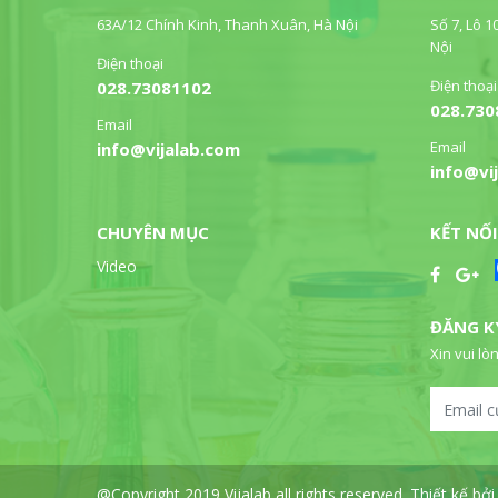
63A/12 Chính Kinh, Thanh Xuân, Hà Nội
Số 7, Lô 1
Nội
Điện thoại
Điện thoại
028.73081102
028.730
Email
Email
info@vijalab.com
info@vi
CHUYÊN MỤC
KẾT NỐI
Video
ĐĂNG K
Xin vui lòn
@Copyright 2019 Vijalab all rights reserved. Thiết kế 