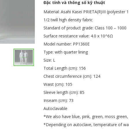
Đặc tính và thông số kỹ thuật
Material: Asahi Kasei PRIETA(R)III (polyester
1/2 twill high density fabric
Standard of product grade: Class 100 – 1000
Surface resistance value: 4.0 x 10^6Ω
Model number: PP1360E
Type: with quarter lining
Size: L
Total Length (cm): 156
Chest circumference (cm): 124
Waist (cm): 105
Sleeve length (cm): 85
Inseam (cm): 73
Autoclavable
*We also have blue, pink, green, moss green, 
*Depending on autoclave, temperature of wash