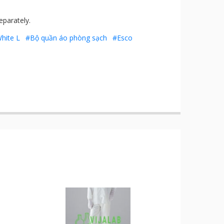
eparately.
White L
#Bộ quần áo phòng sạch
#Esco