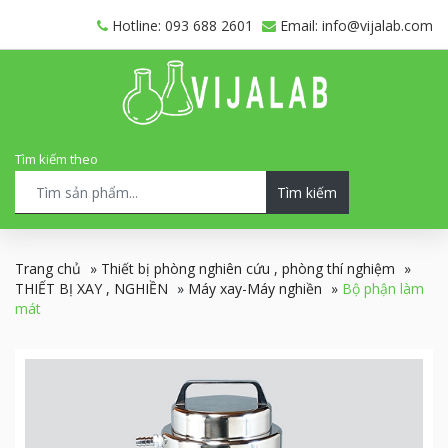
Hotline: 093 688 2601
Email: info@vijalab.com
Tìm kiếm theo
Tìm kiếm
Trang chủ
»
Thiết bị phòng nghiên cứu , phòng thí nghiệm
»
THIẾT BỊ XAY , NGHIỀN
»
Máy xay-Máy nghiền
»
Bộ phận làm
mát