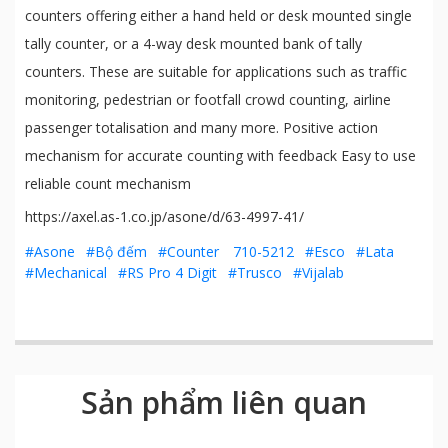
counters offering either a hand held or desk mounted single
tally counter, or a 4-way desk mounted bank of tally
counters. These are suitable for applications such as traffic
monitoring, pedestrian or footfall crowd counting, airline
passenger totalisation and many more. Positive action
mechanism for accurate counting with feedback Easy to use
reliable count mechanism
https://axel.as-1.co.jp/asone/d/63-4997-41/
#Asone
#Bộ đếm
#Counter 710-5212
#Esco
#Lata
#Mechanical
#RS Pro 4 Digit
#Trusco
#Vijalab
Sản phẩm liên quan