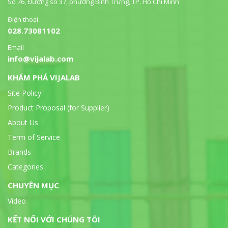
Số 76, Đường số 37, phường Bình Trưng, TP. Hồ Chí Minh
Điện thoại
028.73081102
Email
info@vijalab.com
KHÁM PHÁ VIJALAB
Site Policy
Product Proposal (for Supplier)
About Us
Term of Service
Brands
Categories
CHUYÊN MỤC
Video
KẾT NỐI VỚI CHÚNG TÔI