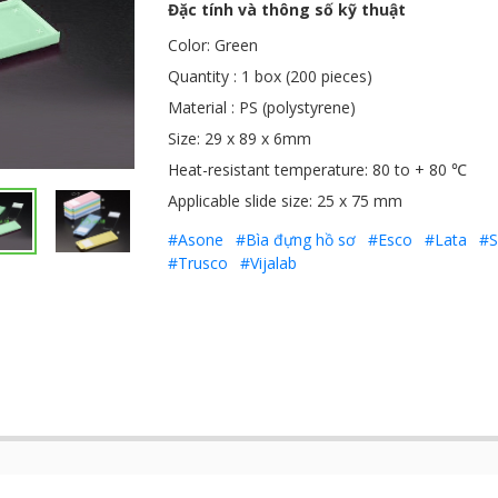
Đặc tính và thông số kỹ thuật
Color: Green
Quantity : 1 box (200 pieces)
Material : PS (polystyrene)
Size: 29 x 89 x 6mm
Heat-resistant temperature: 80 to + 80 ℃
Applicable slide size: 25 x 75 mm
#Asone
#Bìa đựng hồ sơ
#Esco
#Lata
#S
#Trusco
#Vijalab