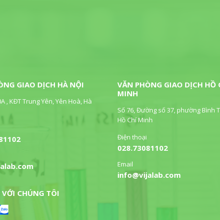
ÒNG GIAO DỊCH HÀ NỘI
VĂN PHÒNG GIAO DỊCH HỒ 
MINH
0A , KĐT Trung Yên, Yên Hoà, Hà
Số 76, Đường số 37, phường Bình T
Hồ Chí Minh
Điện thoại
81102
028.73081102
Email
jalab.com
info@vijalab.com
 VỚI CHÚNG TÔI