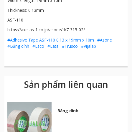
Width x length: 19mm x 10m
Thickness: 0.13mm
ASF-110
https://axel.as-1.co.jp/asone/d/7-315-02/
#Adhesive Tape ASF-110 0.13 x 19mm x 10m
#Asone
#Băng dính
#Esco
#Lata
#Trusco
#Vijalab
Sản phẩm liên quan
Băng dính