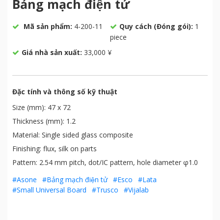
Bảng mạch điện tử
Mã sản phẩm:
4-200-11
Quy cách (Đóng gói):
1
piece
Giá nhà sản xuất:
33,000 ¥
Đặc tính và thông số kỹ thuật
Size (mm): 47 x 72
Thickness (mm): 1.2
Material: Single sided glass composite
Finishing: flux, silk on parts
Pattern: 2.54 mm pitch, dot/IC pattern, hole diameter φ1.0
#Asone
#Bảng mạch điện tử
#Esco
#Lata
#Small Universal Board
#Trusco
#Vijalab