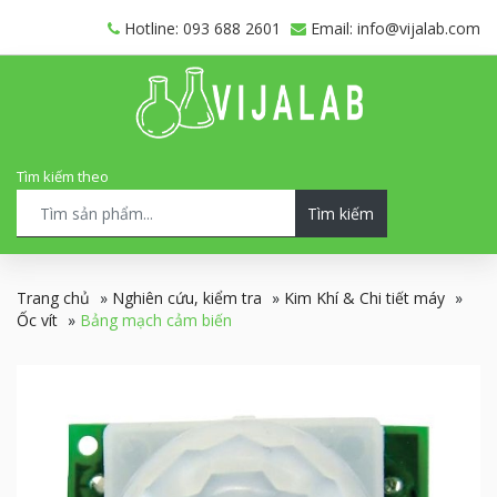
Hotline: 093 688 2601
Email: info@vijalab.com
Tìm kiếm theo
Tìm kiếm
Trang chủ
»
Nghiên cứu, kiểm tra
»
Kim Khí & Chi tiết máy
»
Ốc vít
»
Bảng mạch cảm biến