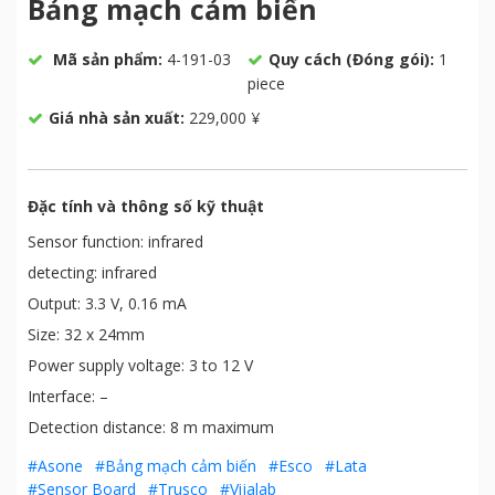
Bảng mạch cảm biến
Mã sản phẩm:
4-191-03
Quy cách (Đóng gói):
1
piece
Giá nhà sản xuất:
229,000 ¥
Đặc tính và thông số kỹ thuật
Sensor function: infrared
detecting: infrared
Output: 3.3 V, 0.16 mA
Size: 32 x 24mm
Power supply voltage: 3 to 12 V
Interface: –
Detection distance: 8 m maximum
#Asone
#Bảng mạch cảm biến
#Esco
#Lata
#Sensor Board
#Trusco
#Vijalab